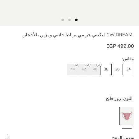
LCW DREAM
بكيني حريمي برباط جانبي ومزين بالأحجار.
499.00 EGP
مقاس:
44
42
40
38
36
34
اللون:
روز فاتح
وصف المنتج