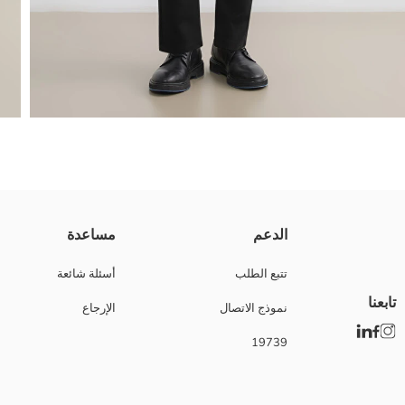
البنطلونات الرجالي الرفيعة دي معمولة من قماش قطن 100%. فيها تصميم جيوب وبتقفل بسوستة وزرار.
الدعم
مساعدة
تتبع الطلب
أسئلة شائعة
تابعنا
نموذج الاتصال
الإرجاع
Main Fabric:
نوع الجسد:
19739
ماركة:
نوع:
تصميم:
أقمشة: