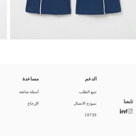
البنطلونات الواسعة للبنات دي مصنوعة من قماش قطني عالي الجودة ومزدوج،
الدعم
مساعدة
Main Fabric:
بلد المنشأ:
تتبع الطلب
أسئلة شائعة
نوع الجسد:
تابعنا
نموذج الاتصال
الإرجاع
ماركة:
نوع:
19739
تصميم:
أقمشة:
تصميم الرجل:
سماكة: