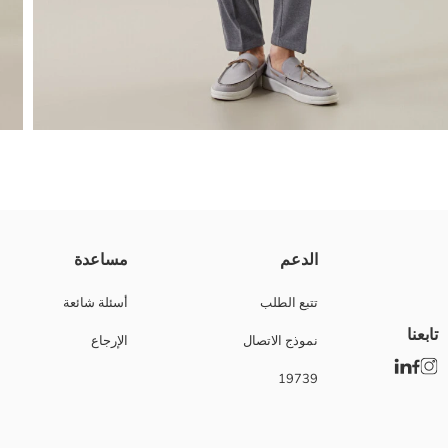
بنطلون رجالي بقصة قياسية، خصر عادي وقصة رجل مستقيمة، مصنوع من قماش 
الدعم
مساعدة
تتبع الطلب
أسئلة شائعة
تابعنا
نموذج الاتصال
الإرجاع
Main Fabric:
بلد المنشأ:
19739
نوع الجسد:
ماركة:
نوع:
تصميم: