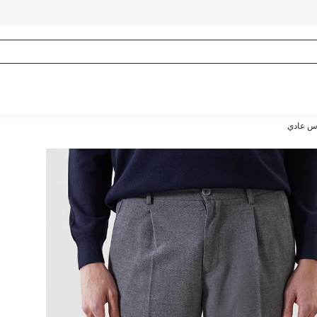
س عادي