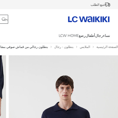
تتبع الطلب
نساء
رجال
أطفال
رضع
LCW HOME
الصفحة الرئيسية
الملابس
بنطلون - رجال
بنطلون رجالي من قماش صوفي بمقا