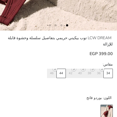
LCW DREAM
توب بيكيني حريمي بتفاصيل سلسلة وحشوة قابلة
للإزالة
399.00 EGP
مقاس:
46
44
42
40
38
36
34
اللون:
بوردو فاتح