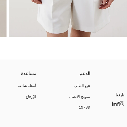
قصة واسعة، ياقة دائرية، و تي شيرت كم قصير للنساء مصنوع من نسيج جيرسي قطن 100%. يتميز الموديل المطبوع من الأمام بحافة مزد
الدعم
مساعدة
تتبع الطلب
أسئلة شائعة
تابعنا
نموذج الاتصال
الإرجاع
Main Fabric:
بلد المنشأ:
19739
نوع الجسد:
ماركة:
نوع:
تصميم: