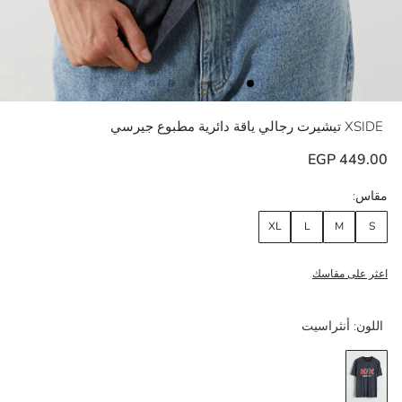
XSIDE
تيشيرت رجالي ياقة دائرية مطبوع جيرسي
449.00 EGP
مقاس:
XL
L
M
S
اعثر على مقاسك
اللون:
أنثراسيت