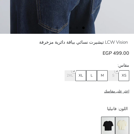
LCW Vision
تيشيرت نسائي بياقة دائرية مزخرفة
499.00 EGP
مقاس:
2XL
XL
L
M
S
XS
اعثر على مقاسك
اللون:
فانيليا