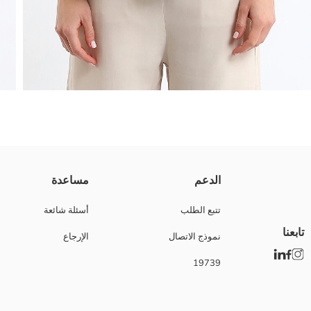
تي شيرت بأكمام قصيرة وياقة دائرية، مصنوع من قماش جيرسي. يتميز بتصميم 
الدعم
مساعدة
تتبع الطلب
أسئلة شائعة
تابعنا
نموذج الاتصال
الإرجاع
2.Fabric:
Main Fabric:
19739
بلد المنشأ:
نوع الجسد:
ماركة:
نوع: