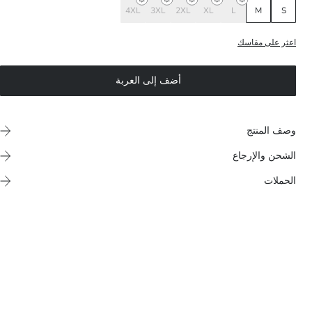
4XL
3XL
2XL
XL
L
M
S
اعثر على مقاسك
أضف إلى العربة
وصف المنتج
الشحن والإرجاع
الحملات