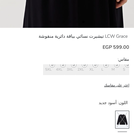
LCW Grace
تيشيرت نسائي بياقة دائرية منقوشة
599.00 EGP
مقاس:
5XL
4XL
3XL
2XL
XL
L
M
S
اعثر على مقاسك
اللون:
أسود جديد