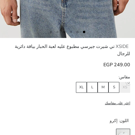
XSIDE
تي شيرت جيرسي مطبوع عليه لعبة الحبار بياقة دائرية
للرجال
249.00 EGP
مقاس:
XL
L
M
S
XS
اعثر على مقاسك
اللون:
إكرو