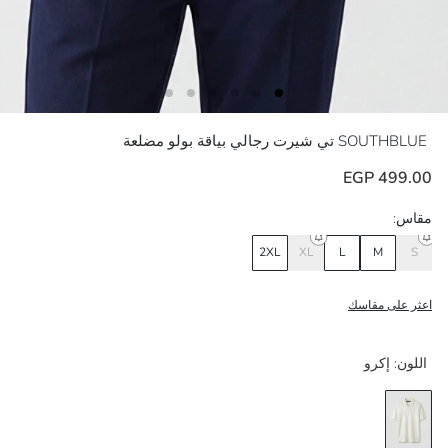
SOUTHBLUE
تي شيرت رجالي بياقة بولو مضلعة
499.00 EGP
مقاس:
2XL
XL
L
M
S
اعثر على مقاسك
اللون:
إكرو