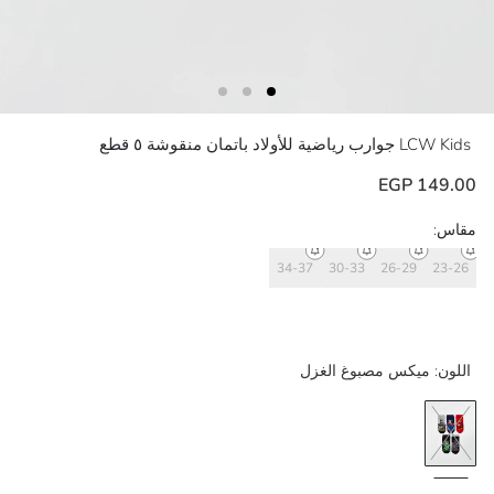
LCW Kids
جوارب رياضية للأولاد باتمان منقوشة ٥ قطع
149.00 EGP
مقاس:
34-37
30-33
26-29
23-26
اللون:
ميكس مصبوغ الغزل