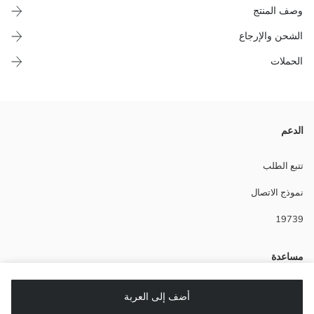
وصف المنتج
الشحن والإرجاع
الحملات
تجمع مجموعة جوارب Trainer الأبطال المفضلين للأطفال. جوارب بطبعات
الدعم
Batman و Superman و Flash و Green Lantern و Cyborg تضيف لونًا إلى
الاستخدام اليومي بتصميمها المرح. يوفر هيكلها المرن ارتدًاء مريحًا.
تتبع الطلب
Main Fabric Grey Melange:
نموذج الاتصال
Main Fabric Mix Yarn Dyed:
19739
Main Fabric New Black:
مساعدة
Main Fabric Red:
بلد المنشأ:
أسئلة شائعة
أضف إلى العربة
نوع الجسد: