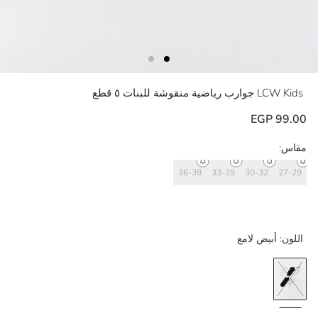
LCW Kids
جوارب رياضية منقوشة للبنات ٥ قطع
99.00 EGP
مقاس:
36-38
33-35
30-32
27-29
اللون:
أبيض لامع