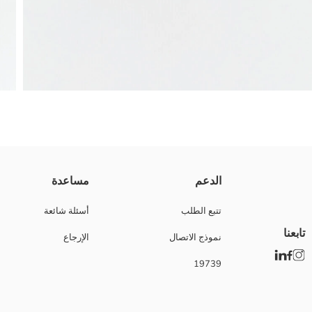
أحذية شبشب للبنات من قماش قطيفة، إغلاق بخطاف وحلقة تطريز شكل حيوان
الدعم
مساعدة
بلد المنشأ:
نوع الجسد:
تتبع الطلب
أسئلة شائعة
ماركة:
تابعنا
نموذج الاتصال
الإرجاع
نوع:
أقمشة:
19739
نمط:
استايل الأصبع: