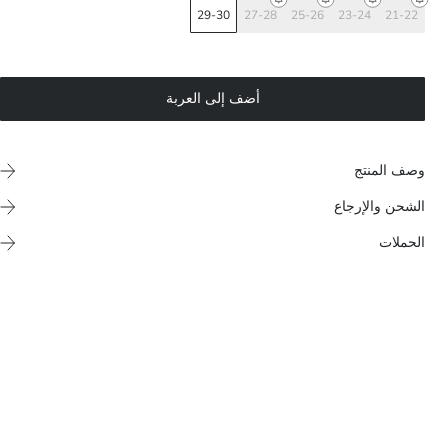
29-30
27-28
25-26
23-24
21-22
أضف إلى العربة
وصف المنتج
الشحن والإرجاع
الحملات