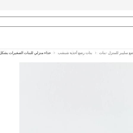
ع سليبر للمنزل -بنات
بنات رضع أحذية شبشب
حذاء منزلي للبنات الصغيرات بشكل 