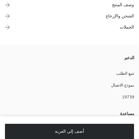
وصف المنتج
الشحن والإرجاع
الحملات
بفضل حجمه المثالي 80x150 سم، يمكن استخدامه بسهولة في أي منطقة من
الدعم
منزلك. يحتوي على تفاصيل الشراشيب.
Main Fabric:
تتبع الطلب
نموذج الاتصال
نوع الجسد:
ماركة:
19739
نوع:
نمط:
كوليكشن:
مساعدة
مقاس المنتج:
تصميم:
أسئلة شائعة
أضف إلى العربة