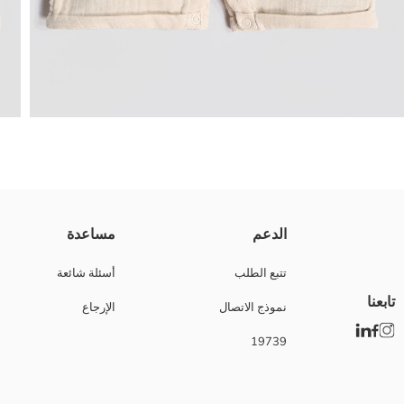
جمبسوت أولاد أطفال بياقة دائرية وأكمام قصيرة، مصنوع من قماش الشاش. يح
الدعم
مساعدة
Main Fabric:
بلد المنشأ:
تتبع الطلب
أسئلة شائعة
نوع الجسد:
تابعنا
نموذج الاتصال
الإرجاع
ماركة:
نوع:
19739
تصميم:
أقمشة:
سماكة: