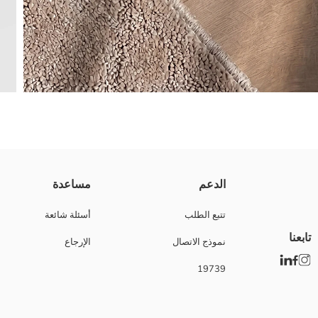
شبشب ماينكرافت المغلق من قدام مصمم بشكل شيك. فيه تفاصيل مطبوعة على 
الدعم
مساعدة
البطانة الداخلية:
الخارجي الوحيد:
تتبع الطلب
أسئلة شائعة
العلوي:
تابعنا
نموذج الاتصال
الإرجاع
نعل:
نوع الجسد:
19739
ماركة:
نوع:
نمط:
ملكي: