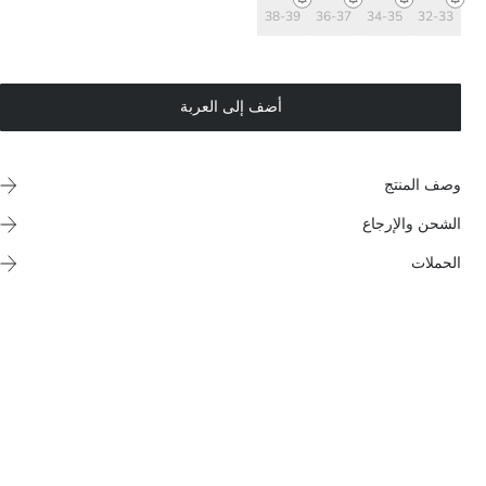
38-39
36-37
34-35
32-33
أضف إلى العربة
وصف المنتج
الشحن والإرجاع
الحملات