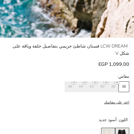
LCW DREAM
فستان شاطئ حريمي بتفاصيل حلقة وياقة على
شكل V
1,099.00 EGP
مقاس:
46
44
42
40
38
36
اعثر على مقاسك
اللون:
أسود جديد