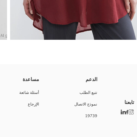
فستان شاطئ نسائي بياقة قميص وأكمام بطول ثلاثة أرباع، مصنوع من قماش كِش
الدعم
مساعدة
تتبع الطلب
أسئلة شائعة
تابعنا
نموذج الاتصال
الإرجاع
Main Fabric:
نوع الجسد:
19739
ماركة:
نوع:
تفاصيل البطانة:
تصميم: