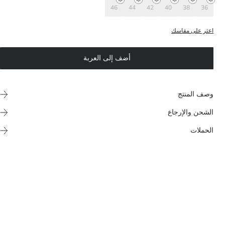
46
44
42
40
38
36
اعثر على مقاسك
أضف إلى العربة
وصف المنتج
الشحن والإرجاع
الحملات