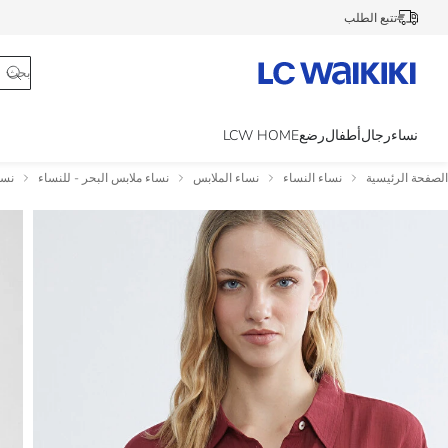
تتبع الطلب
نساء
رجال
أطفال
رضع
LCW HOME
الصفحة الرئيسية
نساء النساء
نساء الملابس
نساء ملابس البحر - للنساء
نسا