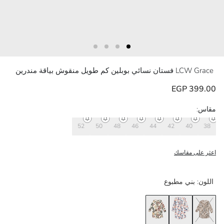
LCW Grace
فستان نسائي بوبلين كم طويل منقوش بياقة مندرين
399.00 EGP
مقاس:
52
50
48
46
44
42
40
38
اعثر على مقاسك
اللون:
بني مطبوع