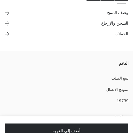
وصف المنتج
الشحن والإرجاع
الحملات
الدعم
Main Fabric:
بلد المنشأ:
نوع الجسد:
تتبع الطلب
ماركة:
نموذج الاتصال
نوع:
تصميم:
19739
أقمشة:
مساعدة
أضف إلى العربة
أسئلة شائعة