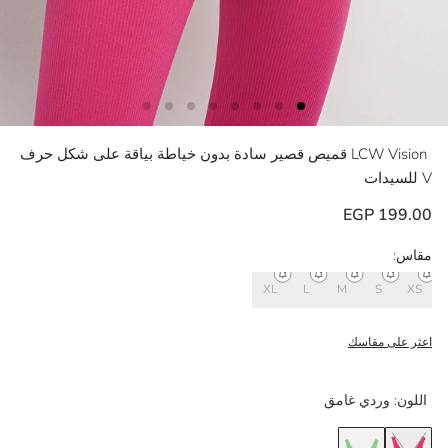
LCW Vision
قميص قصير سادة بدون خياطة بياقة على شكل حرف
V للسيدات
199.00 EGP
مقاس:
XL
L
M
S
XS
اعثر على مقاسك
اللون:
وردي غامق