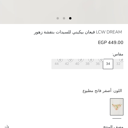
LCW DREAM
قيعان بيكيني للسيدات بنقشة زهور
449.00 EGP
مقاس:
44
42
40
38
36
34
32
اللون:
أصفر فاتح مطبوع
وصف المنتج