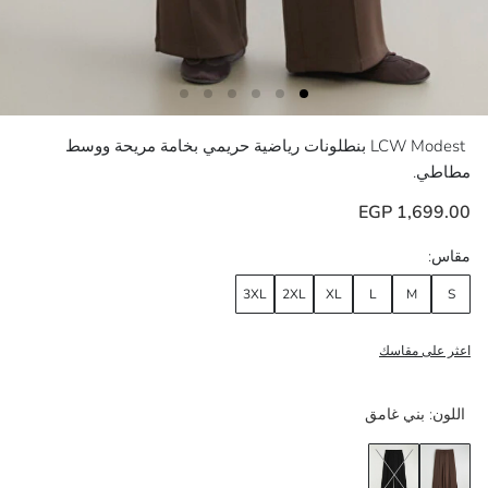
LCW Modest
بنطلونات رياضية حريمي بخامة مريحة ووسط
مطاطي.
1,699.00 EGP
مقاس:
3XL
2XL
XL
L
M
S
اعثر على مقاسك
اللون:
بني غامق