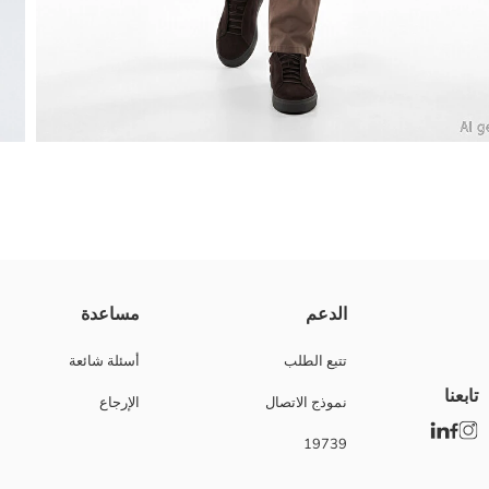
بنطلون تشينو للرجال بتصميم قياسي مصنوع من قماش الجبردين عالي المحتوى 
الدعم
مساعدة
تتبع الطلب
أسئلة شائعة
تابعنا
نموذج الاتصال
الإرجاع
Main Fabric:
بلد المنشأ:
19739
نوع الجسد:
ماركة: