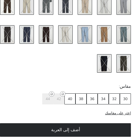
مقاس:
44
42
40
38
36
34
32
30
اعثر على مقاسك
أضف إلى العربة