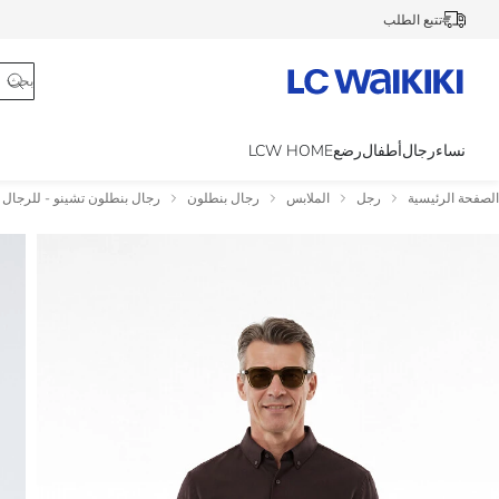
تتبع الطلب
نساء
رجال
أطفال
رضع
LCW HOME
الصفحة الرئيسية
رجل
الملابس
رجال بنطلون
رجال بنطلون تشينو - للرجال