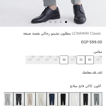
LCWAIKIKI Classic
بنطلون تشينو رجالي بقصة ضيقة
599.00 EGP
مقاس:
44
42
40
38
36
34
32
30
28
اعثر على مقاسك
اللون:
كاكي فاتح ميلانج