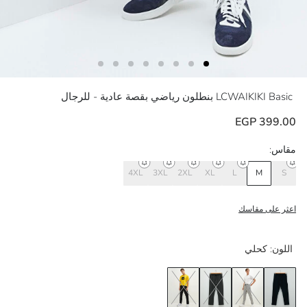
LCWAIKIKI Basic
بنطلون رياضي بقصة عادية - للرجال
399.00 EGP
مقاس:
4XL
3XL
2XL
XL
L
M
S
اعثر على مقاسك
اللون:
كحلي