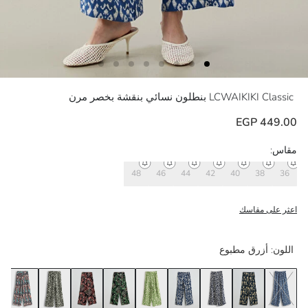
LCWAIKIKI Classic
بنطلون نسائي بنقشة بخصر مرن
449.00 EGP
مقاس:
48
46
44
42
40
38
36
اعثر على مقاسك
اللون:
أزرق مطبوع