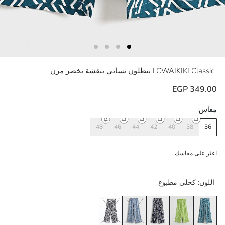
LCWAIKIKI Classic
بنطلون نسائي بنقشة بخصر مرن
349.00 EGP
مقاس:
48
46
44
42
40
38
36
اعثر على مقاسك
اللون:
كحلي مطبوع