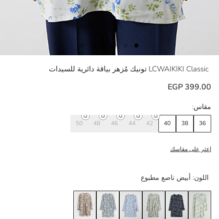
LCWAIKIKI Classic
تونيك مُزهر بياقة دائرية للسيدات
399.00 EGP
مقاس:
50
48
46
44
42
40
38
36
اعثر على مقاسك
اللون:
أبيض ناصع مطبوع