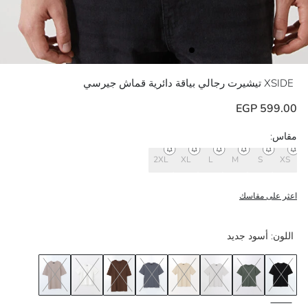
XSIDE
تيشيرت رجالي بياقة دائرية قماش جيرسي
599.00 EGP
مقاس:
2XL
XL
L
M
S
XS
اعثر على مقاسك
اللون:
أسود جديد