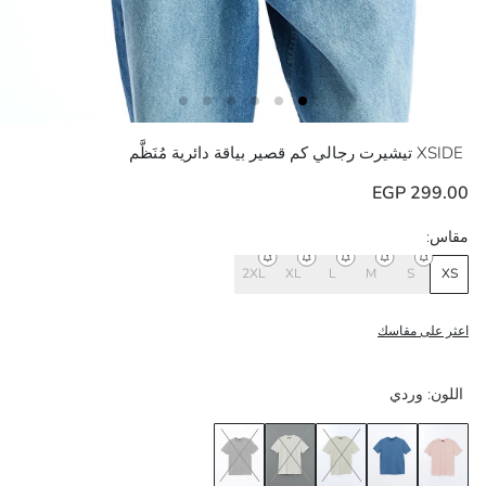
XSIDE
تيشيرت رجالي كم قصير بياقة دائرية مُنَظَّم
299.00 EGP
مقاس:
2XL
XL
L
M
S
XS
اعثر على مقاسك
اللون:
وردي