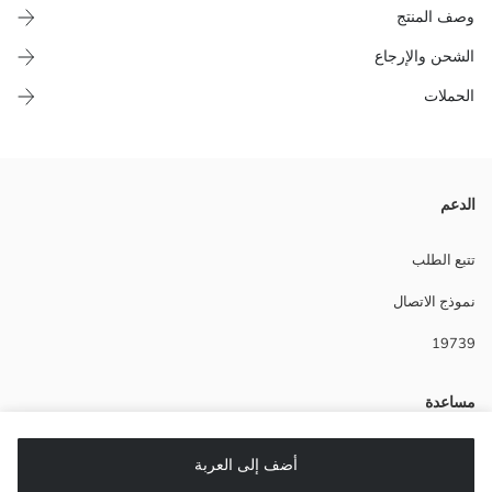
وصف المنتج
الشحن والإرجاع
الحملات
تي شيرت بياقة دائرية للأولاد مصنوع من نسيج قطني 100%. توفر الطبعات
الدعم
الموجودة على الجهة الأمامية والخلفية مظهرًا أنيقًا ولافتًا للنظر. إنه يوفر
لطفلك تجربة ارتداء أنيقة ومريحة.
تتبع الطلب
Main Fabric:
نموذج الاتصال
بلد المنشأ:
نوع الجسد:
19739
ماركة:
نوع:
تصميم:
مساعدة
أقمشة:
سماكة:
أسئلة شائعة
أضف إلى العربة