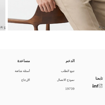
تيشيرت رجالي بقصة عادية، ياقة دائرية وأكمام قصيرة، مصنوع من قماش إنترلوك بمحت
الدعم
مساعدة
تتبع الطلب
أسئلة شائعة
تابعنا
نموذج الاتصال
الإرجاع
Main Fabric:
بلد المنشأ:
19739
نوع الجسد:
ماركة:
نوع:
تصميم: