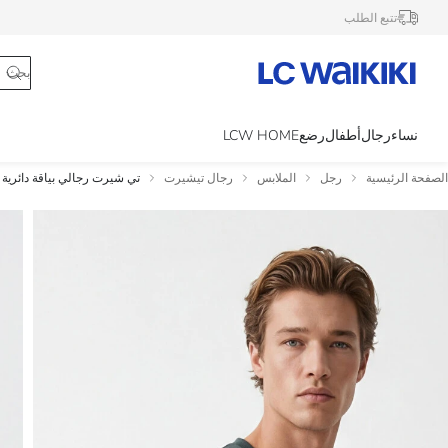
تتبع الطلب
نساء
رجال
أطفال
رضع
LCW HOME
الصفحة الرئيسية
رجل
الملابس
رجال تيشيرت
تي شيرت رجالي بياقة دائرية ق