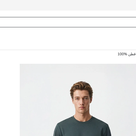
طن %100