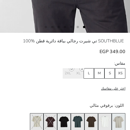
SOUTHBLUE
تي شيرت رجالي بياقة دائرية قطن %100
349.00 EGP
مقاس:
2XL
XL
L
M
S
XS
اعثر على مقاسك
اللون:
برقوقي مثالي