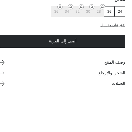
36
34
32
30
28
26
24
اعثر على مقاسك
أضف إلى العربة
وصف المنتج
الشحن والإرجاع
الحملات