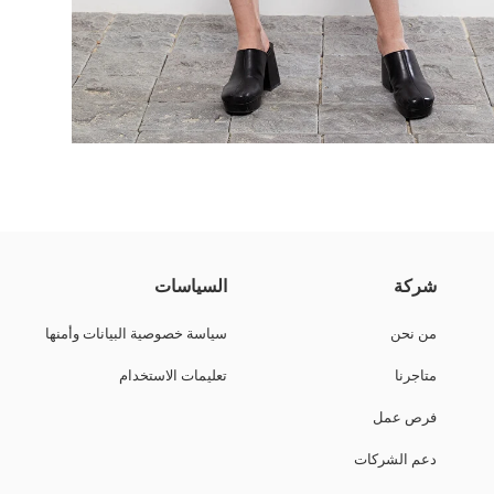
صّة ضيقة. كما يوفر هيكل القماش المرن الراحة وحرية الحركة طوال اليوم.
شركة
السياسات
درجة حرارة منخفضة مع الألوان المشابهة؛ وبهذه الطريقة، يمكننا المساعدة في
من نحن
سياسة خصوصية البيانات وأمنها
متاجرنا
تعليمات الاستخدام
فرص عمل
دعم الشركات