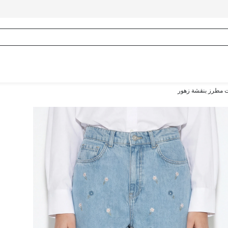
ت مطرز بنقشة زهور