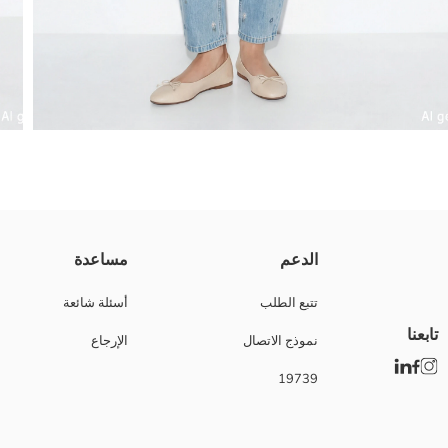
موم فيت؛ يضيق من الخصر حتى الكاحل ومنطقة الورك تتميز بقصّة مريحة. بتصمي
الدعم
مساعدة
تتبع الطلب
أسئلة شائعة
تابعنا
نموذج الاتصال
الإرجاع
Main Fabric:
بلد المنشأ:
19739
نوع الجسد:
ماركة:
نوع:
تصميم: