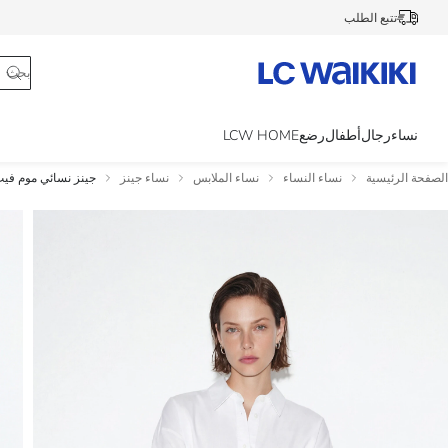
تتبع الطلب
نساء
رجال
أطفال
رضع
LCW HOME
الصفحة الرئيسية
نساء النساء
نساء الملابس
نساء جينز
جينز نسائي موم في