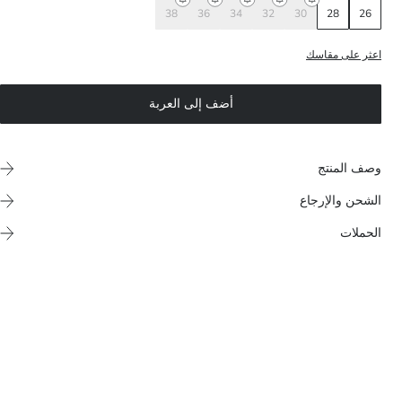
38
36
34
32
30
28
26
اعثر على مقاسك
أضف إلى العربة
وصف المنتج
الشحن والإرجاع
الحملات