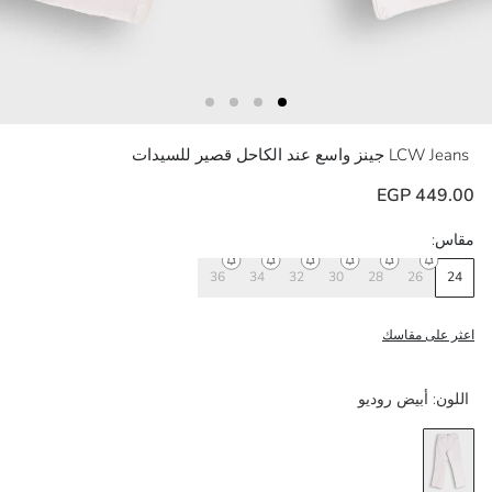
LCW Jeans
جينز واسع عند الكاحل قصير للسيدات
449.00 EGP
مقاس:
36
34
32
30
28
26
24
اعثر على مقاسك
اللون:
أبيض روديو