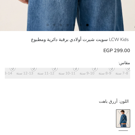
LCW Kids
سويت شيرت أولادي برقبة دائرية ومطبوع
299.00 EGP
مقاس:
7-8 سنة
8-9 سنة
9-10 سنة
10-11 سنة
11-12 سنة
12-13 سنة
13-14 سنة
اللون:
أزرق باهت