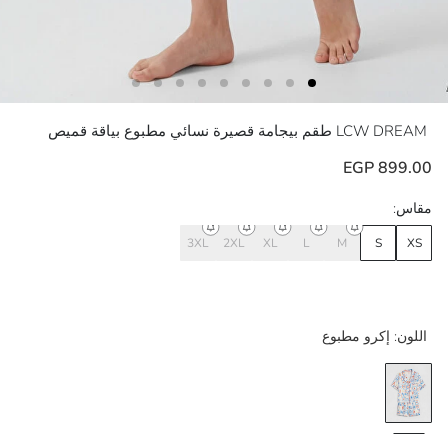
LCW DREAM
طقم بيجامة قصيرة نسائي مطبوع بياقة قميص
899.00 EGP
مقاس:
3XL
2XL
XL
L
M
S
XS
اللون:
إكرو مطبوع