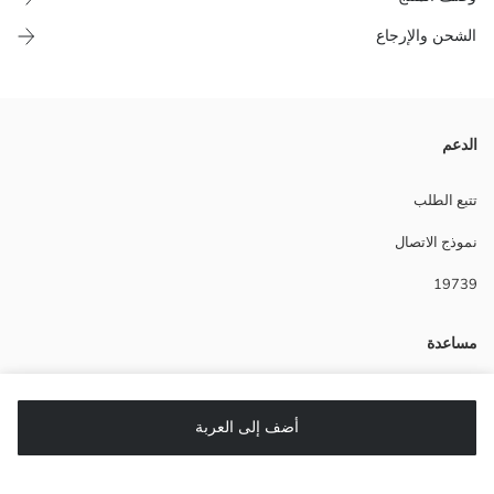
الشحن والإرجاع
طقم بيجامة حريمي مصنوع من قماش جيرسي 100% قطن، بيتكون من
الدعم
تيشيرت بنقشة بياقة دائرية وأكمام قصيرة، وشورت بنقشة متناسقة.
تتبع الطلب
نموذج الاتصال
Main Fabric السراويل القصيرة:
19739
Main Fabric قميص:
بلد المنشأ:
نوع الجسد:
مساعدة
ماركة:
نوع:
تصميم:
أسئلة شائعة
أقمشة:
أضف إلى العربة
الإرجاع
تابعنا