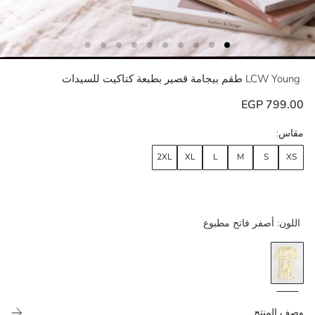
LCW Young
طقم بيجامة قصير بطبعة كتاكيت للسيدات
799.00 EGP
مقاس:
2XL
XL
L
M
S
XS
اللون:
أصفر فاتح مطبوع
وصف المنتج