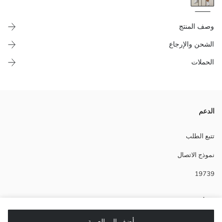
وصف المنتج
الشحن والإرجاع
الحملات
طقم ولد صغير؛ يتكون من قماش جيرسي قطن ١٠٠٪، مطبوع بنقشة نخيل،
الدعم
ياقة دائرية، نصف كم، تيشيرت بأزرار وبنطال بخصر مرن.
Main Fabric:
تتبع الطلب
Main Fabric بنطلون:
نموذج الاتصال
بلد المنشأ:
نوع الجسد:
19739
ماركة:
نوع:
تصميم:
مساعدة
أقمشة:
تصميم الوسط:
أضف إلى العربة