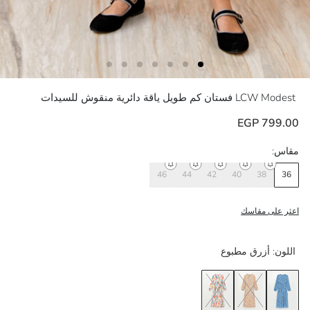
LCW Modest
فستان كم طويل ياقة دائرية منقوش للسيدات
799.00 EGP
مقاس:
46
44
42
40
38
36
اعثر على مقاسك
اللون:
أزرق مطبوع