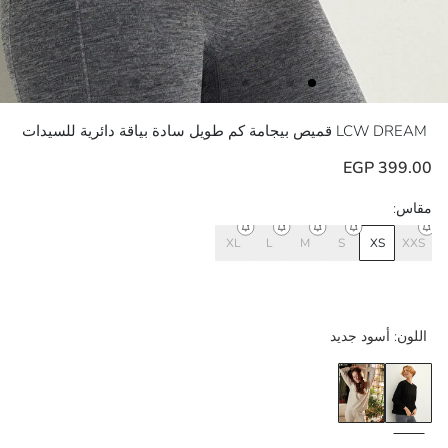
LCW DREAM
قميص بيجامة كم طويل سادة بياقة دائرية للسيدات
399.00 EGP
مقاس:
XL
L
M
S
XS
XXS
اللون:
أسود جديد