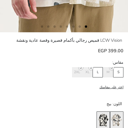
LCW Vision
قميص رجالي بأكمام قصيرة وقصة عادية ونقشة
399.00 EGP
مقاس:
2XL
XL
L
M
S
اعثر على مقاسك
اللون:
بيج