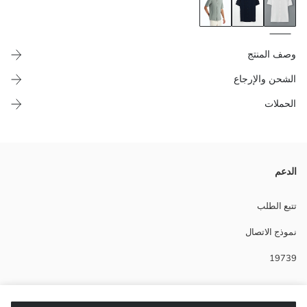
وصف المنتج
الشحن والإرجاع
الحملات
مصنوع من نسيج مطاطي بViscose Blend، يمنح هذا القميص الراحة والأناقة
الدعم
معاً. بفضل أكمامه القصيرة وتصميمه السادة، يمكنك الحصول على مظهر بسيط
وأنيق. إنه خيار مثالي لأولئك الذين لا يتنازلون عن الأناقة.
تتبع الطلب
Main Fabric:
نموذج الاتصال
نوع الجسد:
ماركة:
19739
نوع:
تصميم:
أقمشة:
مساعدة