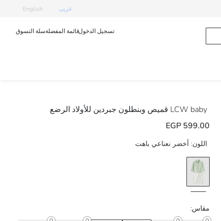
عربى
English
تسجيل الدخول
قائمة المفضلة
سلة التسوق
LCW baby
قميص وبنطلون جبردين للأولاد الرضع
599.00 EGP
اللون:
أخضر نعناعي باهت
مقاس: