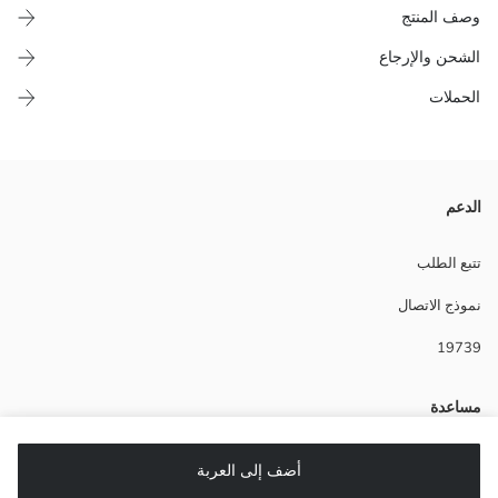
وصف المنتج
الشحن والإرجاع
الحملات
مصنوع من قماش ممزوج بالإيلاستين.
الدعم
Lining:
Main Fabric:
تتبع الطلب
بلد المنشأ:
نموذج الاتصال
نوع الجسد:
ماركة:
19739
نوع:
مساعدة
أسئلة شائعة
أضف إلى العربة