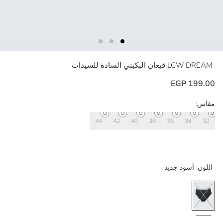
LCW DREAM
قيعان البكيني السادة للسيدات
199.00 EGP
مقاس:
44
42
40
38
36
34
32
اللون:
أسود جديد