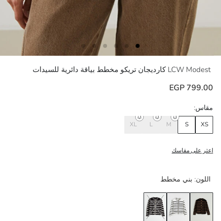
LCW Modest
كارديجان تريكو مخطط بياقة دائرية للسيدات
799.00 EGP
مقاس:
XL
L
M
S
XS
اعثر على مقاسك
اللون:
بني مخطط