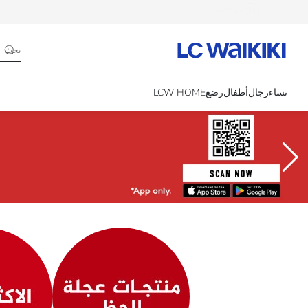
تتبع الطلب
نساء
رجال
أطفال
رضع
LCW HOME